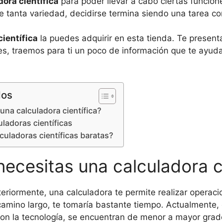
dora científica
para poder llevar a cabo ciertas funcion
e tanta variedad, decidirse termina siendo una tarea co
científica
la puedes adquirir en esta tienda. Te presen
es, traemos para ti un poco de información que te ayud
dos
una calculadora científica?
uladoras científicas
uladoras científicas baratas?
ecesitas una calculadora ci
riormente, una calculadora te permite realizar operac
camino largo, te tomaría bastante tiempo. Actualmente, 
on la tecnología, se encuentran de menor a mayor grad