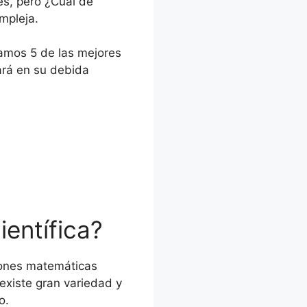
es, pero ¿Cuál de
mpleja.
tamos 5 de las mejores
ará en su debida
entífica?
iones matemáticas
existe gran variedad y
o.